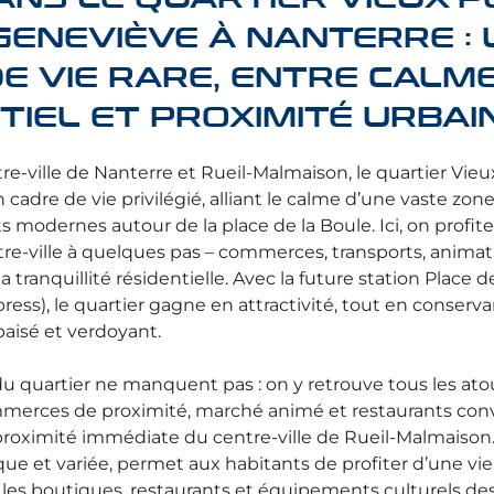
GENEVIÈVE À NANTERRE : 
E VIE RARE, ENTRE CALM
TIEL ET PROXIMITÉ URBAI
tre-ville de Nanterre et Rueil-Malmaison, le quartier Vie
cadre de vie privilégié, alliant le calme d’une vaste zone
odernes autour de la place de la Boule. Ici, on profite
re-ville à quelques pas – commerces, transports, animat
la tranquillité résidentielle. Avec la future station Place d
ress), le quartier gagne en attractivité, tout en conserv
isé et verdoyant.
 quartier ne manquent pas : on y retrouve tous les atou
merces de proximité, marché animé et restaurants conv
 proximité immédiate du centre-ville de Rueil-Malmaison
atique et variée, permet aux habitants de profiter d’une v
es boutiques, restaurants et équipements culturels des 