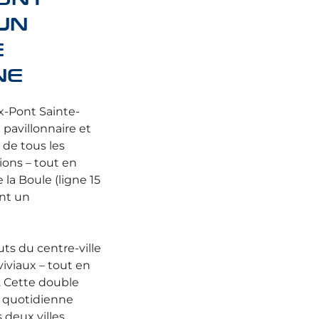
UN
E
NE
ux-Pont Sainte-
 pavillonnaire et
 de tous les
ions – tout en
e la Boule (ligne 15
ant un
ts du centre-ville
iviaux – tout en
. Cette double
ie quotidienne
deux villes.