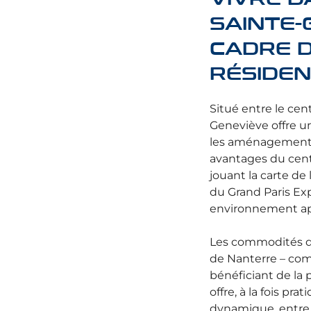
SAINTE-
CADRE D
RÉSIDEN
Situé entre le cen
Geneviève offre un 
les aménagements m
avantages du cent
jouant la carte de 
du Grand Paris Exp
environnement apa
Les commodités du
de Nanterre – com
bénéficiant de la
offre, à la fois pr
dynamique, entre l